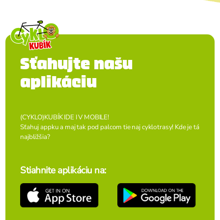
Sťahujte našu
aplikáciu
(CYKLO)KUBÍK IDE I V MOBILE!
Sťahuj appku a maj tak pod palcom tie naj cyklotrasy! Kde je tá
najbližšia?
Stiahnite aplikáciu na: