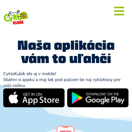
Naša aplikácia
vám to uľahčí
CykloKubík ide aj v mobile!
Stiahni si appku a maj tak pod palcom tie naj cyklotrasy pre
celú rodinu.