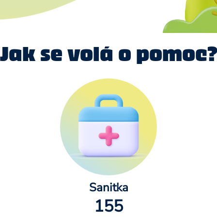
Jak se volá o pomoc?
Sanitka
155