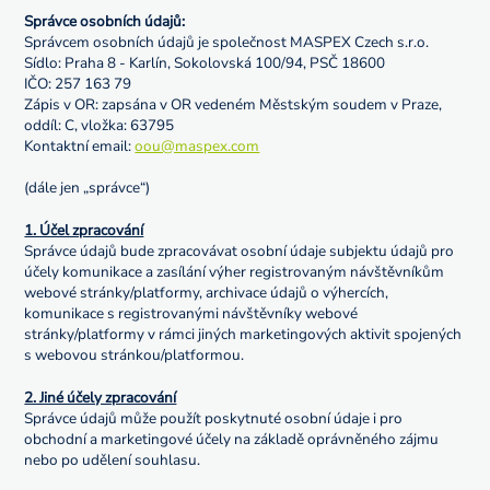
Správce osobních údajů:
Správcem osobních údajů je společnost MASPEX Czech s.r.o.
Sídlo: Praha 8 - Karlín, Sokolovská 100/94, PSČ 18600
IČO: 257 163 79
Zápis v OR: zapsána v OR vedeném Městským soudem v Praze,
oddíl: C, vložka: 63795
Kontaktní email:
oou@maspex.com
(dále jen „správce“)
1. Účel zpracování
Správce údajů bude zpracovávat osobní údaje subjektu údajů pro
účely komunikace a zasílání výher registrovaným návštěvníkům
webové stránky/platformy, archivace údajů o výhercích,
komunikace s registrovanými návštěvníky webové
stránky/platformy v rámci jiných marketingových aktivit spojených
s webovou stránkou/platformou.
2. Jiné účely zpracování
Správce údajů může použít poskytnuté osobní údaje i pro
obchodní a marketingové účely na základě oprávněného zájmu
nebo po udělení souhlasu.