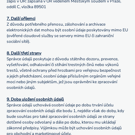
zápis v OR: zapsaná v OR vedeném Městským soudem v Praze,
oddíl C, vložka 89501
7. Další příjemci
Z důvodu potřebného přenosu, zálohování a archivace
elektronických dat mohou být osobní údaje poskytovány mimo EU
(ověřené cloudové služby se servery mimo EU či zahraniční
sociální sítě).
8. Další třetí strany
Správce údajů poskytuje z důvodu státního dozoru, prevence,
vyšetřování, odhalování či stíhání trestných činů nebo výkonů
trestů, včetně ochrany před hrozbami pro veřejnou bezpečnost
a jejich předcházení, osobní údaje příslušným orgánům veřejné
moci nebo jiným subjektům, jež jsou oprávněni ke zpracování
osobních údajů.
9. Doba uložení osobních údajů
Správce údajů uchovává osobní údaje po dobu trvání účelu
zpracování osobních údajů dle bodu 1, nejdéle však do doby, kdy
bude souhlas pro také zpracování osobních údajů ze strany
dotčené osoby odvolaný a dále po dobu, kterou mu ukládají
zákonné předpisy. Výjimkou může být uchování osobních údajů
pro obchodní a marketingové účely.