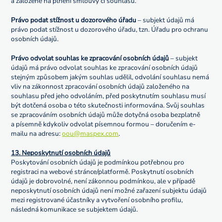
a založené na plnění smlouvy či souhlasu.
Právo podat stížnost u dozorového úřadu
– subjekt údajů má
právo podat stížnost u dozorového úřadu, tzn. Úřadu pro ochranu
osobních údajů.
Právo odvolat souhlas ke zpracování osobních údajů
– subjekt
údajů má právo odvolat souhlas ke zpracování osobních údajů
stejným způsobem jakým souhlas udělil, odvolání souhlasu nemá
vliv na zákonnost zpracování osobních údajů založeného na
souhlasu před jeho odvoláním, před poskytnutím souhlasu musí
být dotčená osoba o této skutečnosti informována. Svůj souhlas
se zpracováním osobních údajů může dotyčná osoba bezplatně
a písemně kdykoliv odvolat písemnou formou – doručením e-
mailu na adresu:
oou@maspex.com
.
13. Neposkytnutí osobních údajů
Poskytování osobních údajů je podmínkou potřebnou pro
registraci na webové stránce/platformě. Poskytnutí osobních
údajů je dobrovolné, není zákonnou podmínkou, ale v případě
neposkytnutí osobních údajů není možné zařazení subjektu údajů
mezi registrované účastníky a vytvoření osobního profilu,
následná komunikace se subjektem údajů.