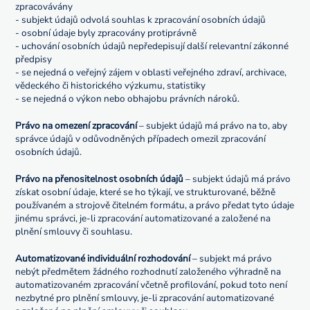
zpracovávány
- subjekt údajů odvolá souhlas k zpracování osobních údajů
- osobní údaje byly zpracovány protiprávně
- uchování osobních údajů nepředepisují další relevantní zákonné
předpisy
- se nejedná o veřejný zájem v oblasti veřejného zdraví, archivace,
vědeckého či historického výzkumu, statistiky
- se nejedná o výkon nebo obhajobu právních nároků.
Právo na omezení zpracování
– subjekt údajů má právo na to, aby
správce údajů v odůvodněných případech omezil zpracování
osobních údajů.
Právo na přenositelnost osobních údajů
– subjekt údajů má právo
získat osobní údaje, které se ho týkají, ve strukturované, běžně
používaném a strojově čitelném formátu, a právo předat tyto údaje
jinému správci, je-li zpracování automatizované a založené na
plnění smlouvy či souhlasu.
Automatizované individuální rozhodování
– subjekt má právo
nebýt předmětem žádného rozhodnutí založeného výhradně na
automatizovaném zpracování včetně profilování, pokud toto není
nezbytné pro plnění smlouvy, je-li zpracování automatizované