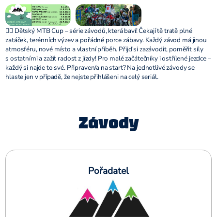
🚵‍♀️ Dětský MTB Cup – série závodů, která baví! Čekají tě tratě plné
zatáček, terénních výzev a pořádné porce zábavy. Každý závod má jinou
atmosféru, nové místo a vlastní příběh. Přijď si zazávodit, poměřit síly
s ostatními a zažít radost z jízdy! Pro malé začátečníky i ostřílené jezdce –
každý si najde to své. Připraven/a na start? Na jednotlivé závody se
hlaste jen v případě, že nejste přihlášeni na celý seriál.
Závody
Pořadatel